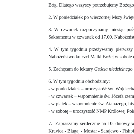
Bóg. Dlatego wszyscy potrzebujemy Bożego mi
2. W poniedziałek po wieczornej Mszy świętej
3. W czwartek rozpoczynamy miesiąc poś
Sakramentu w czwartek od 17.00. Nabożeńst
4. W tym tygodniu przeżywamy pierwszy p
Nabożeństwo ku czci Matki Bożej w sobotę 
5. Zachęcam do lektury
Gościa niedzielnego
6. W tym tygodniu obchodzimy:
-
w poniedziałek – uroczystość św. Wojciecha
- w czwartek – wspomnienie św. Józefa rzemi
- w piątek – wspomnienie św. Atanazego, bis
- w sobotę – uroczystość NMP Królowej Pols
7. Zapraszamy serdecznie na 10. dniowy
w
Kravica - Blagaj - Mostar - Sarajewo - Fishp