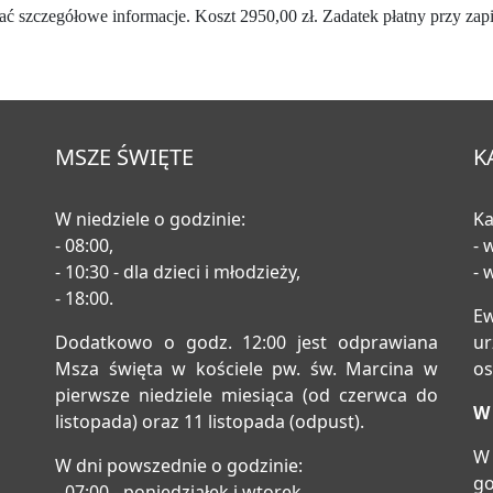
ć szczegółowe informacje. Koszt 2950,00 zł. Zadatek płatny przy zapis
MSZE ŚWIĘTE
K
W niedziele o godzinie:
Ka
- 08:00,
- 
- 10:30 - dla dzieci i młodzieży,
- 
- 18:00.
E
Dodatkowo o godz. 12:00 jest odprawiana
u
Msza święta w kościele pw. św. Marcina w
os
pierwsze niedziele miesiąca (od czerwca do
W 
listopada) oraz 11 listopada (odpust).
W 
W dni powszednie o godzinie:
go
- 07:00 - poniedziałek i wtorek,