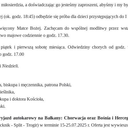
łosierdzia, a doświadczając go jesteśmy zaproszeni, abyśmy i my byli
 (ok. godz. 18:45) odbędzie się próba dla dzieci przystępujących do I
więcony Matce Bożej. Zachęcam do wspólnej modlitwy przez wst
wo majowe codziennie o godz. 17.30.
iątek i pierwszą sobotę miesiąca. Odwiedziny chorych od godz. 
o godz. 17.00
i
Niedzieli.
, biskupa i męczennika, patrona Polski,
eślnika,
kupa i doktora Kościoła,
ki.
yjazd autokarowy na Bałkany: Chorwacja oraz Bośnia i Herce
icknik - Split - Trogir) w terminie 15-25.07.2025 r. Oferta jest wyw