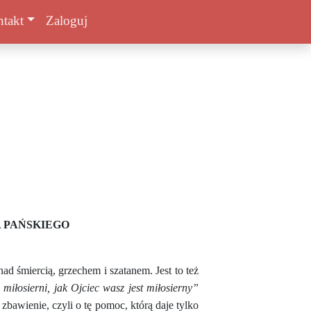
takt
Zaloguj
 PAŃSKIEGO
nad śmiercią, grzechem i szatanem.
Jest to też
miłosierni, jak Ojciec wasz jest miłosierny”
zbawienie, czyli o tę pomoc, którą daje tylko