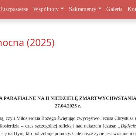
Duszpasterze
Wspólnoty
Sakramenty
Galeria
Kon
nocna (2025)
A PARAFIALNE NA II NIEDZIELĘ ZMARTWYCHWSTANIA
27.04.2025 r.
ą, czyli Miłosierdzia Bożego świętując zwycięstwo Jezusa Chrystusa 
łosierdzia – czas szczególnej refleksji nad nakazem Jezusa:
„Bądźcie 
a się nad tym, kto potrzebuje pomocy. Całe nasze życie jest wołaniem o 