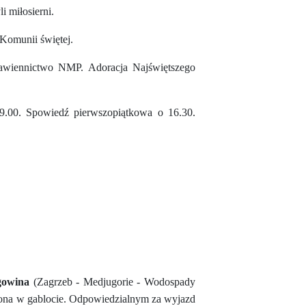
 miłosierni.
 Komunii świętej.
awiennictwo NMP. Adoracja Najświętszego
9.00. Spowiedź pierwszopiątkowa o 16.30.
gowina
(Zagrzeb - Medjugorie - Wodospady
ieszona w gablocie. Odpowiedzialnym za wyjazd