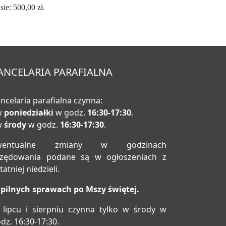
ie: 500,00 zł.
ANCELARIA PARAFIALNA
ncelaria parafialna czynna:
w
poniedziałki
w godz.
16:30-17:30
,
w
środy
w godz.
16:30-17:30
.
wentualne zmiany w godzinach
rzędowania podane są w ogłoszeniach z
tatniej niedzieli.
pilnych sprawach po Mszy świętej.
lipcu i sierpniu czynna tylko w środy w
dz. 16:30-17:30.