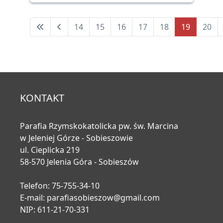
14
15
16
17
18
19
20
Strona 19 z 27
KONTAKT
Parafia Rzymskokatolicka pw. św. Marcina
w Jeleniej Górze - Sobieszowie
ul. Cieplicka 219
58-570 Jelenia Góra - Sobieszów
Telefon: 75-755-34-10
E-mail:
parafiasobieszow@gmail.com
NIP: 611-21-70-331