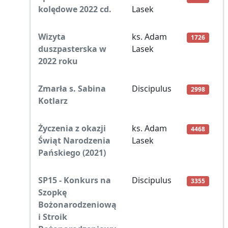
kolędowe 2022 cd.
Lasek
Wizyta
ks. Adam
1726
duszpasterska w
Lasek
2022 roku
Zmarła s. Sabina
Discipulus
2998
Kotlarz
Życzenia z okazji
ks. Adam
4468
Świąt Narodzenia
Lasek
Pańskiego (2021)
SP15 - Konkurs na
Discipulus
3355
Szopkę
Bożonarodzeniową
i Stroik