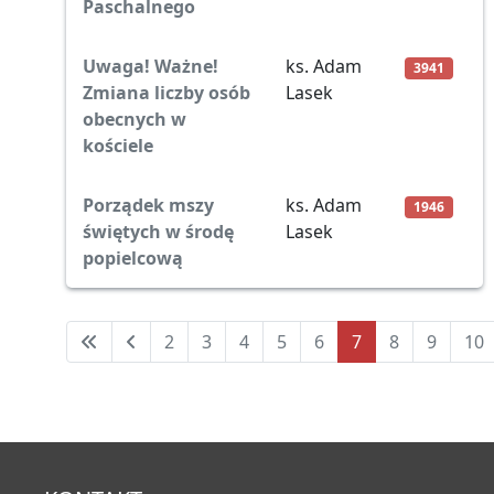
Paschalnego
Uwaga! Ważne!
ks. Adam
3941
Zmiana liczby osób
Lasek
obecnych w
kościele
Porządek mszy
ks. Adam
1946
świętych w środę
Lasek
popielcową
2
3
4
5
6
7
8
9
10
Strona 7 z 11