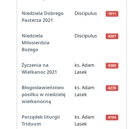
Niedziela Dobrego
Discipulus
1911
Pasterza 2021
Niedziela
Discipulus
4207
Miłosierdzia
Bożego
Życzenia na
ks. Adam
4380
Wielkanoc 2021
Lasek
Błogosławieństwo
ks. Adam
4278
posiłku w niedzielę
Lasek
wielkanocną
Porządek liturgii
ks. Adam
4194
Triduum
Lasek