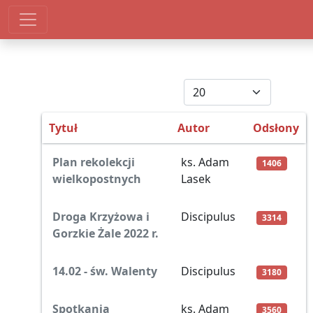
Pokaż #
Tytuł
Autor
Odsłony
Spis artykułów
Plan rekolekcji
ks. Adam
1406
wielkopostnych
Lasek
Droga Krzyżowa i
Discipulus
3314
Gorzkie Żale 2022 r.
14.02 - św. Walenty
Discipulus
3180
Spotkania
ks. Adam
3560